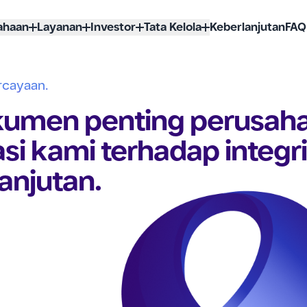
ahaan
Layanan
Investor
Tata Kelola
Keberlanjutan
FAQ
rcayaan.
umen penting perusah
i kami terhadap integri
anjutan.