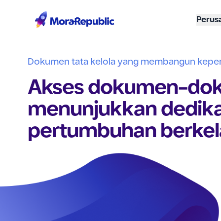
Perus
Dokumen tata kelola yang membangun kepe
Akses dokumen-dok
menunjukkan dedikas
pertumbuhan berkel